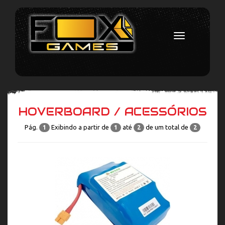
Toggle
navigation
HOVERBOARD / ACESSÓRIOS
Pág.
Exibindo a partir de
até
de um total de
1
1
2
2