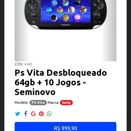
CÓD:
6440
Ps Vita Desbloqueado
64gb + 10 Jogos -
Seminovo
Modelo:
Marca:
PS Vita
Sony
R$ 999,90