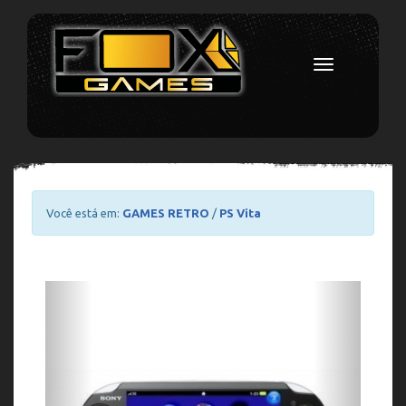
Toggle
navigation
Você está em:
GAMES RETRO
/
PS Vita
Previous
Next