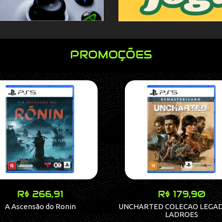
PROMOÇÕES
R$ 266,91
R$ 179,90
A Ascensão do Ronin
UNCHARTED COLECAO LEGA
LADROES