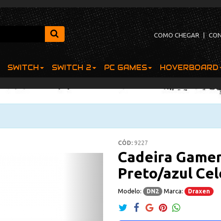
COMO CHEGAR
|
CO
SWITCH
SWITCH 2
PC GAMES
HOVERBOARD
CÓD:
9227
Cadeira Game
Next
Preto/azul Cel
Modelo:
Marca:
DN2
Draxen