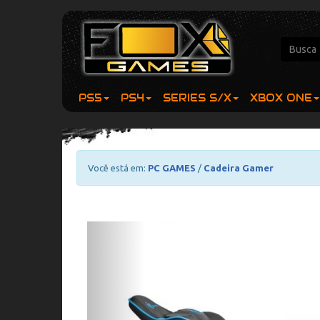
PS5
PS4
SERIES S/X
XBOX ONE
Você está em:
PC GAMES
/
Cadeira Gamer
Previous