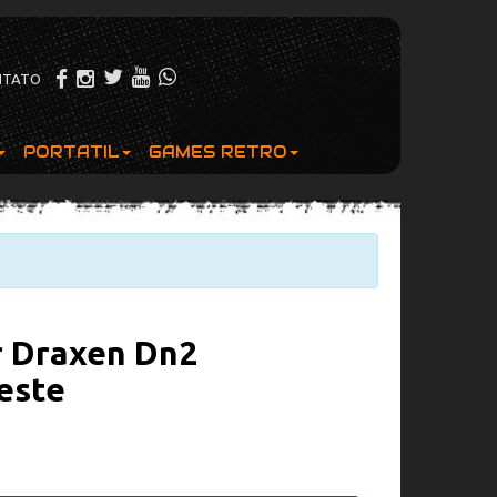
NTATO
PORTATIL
GAMES RETRO
r Draxen Dn2
este