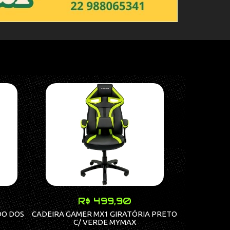
R$ 499,90
DO DOS
CADEIRA GAMER MX1 GIRATÓRIA PRETO
Mouse Gamer
C/ VERDE MYMAX