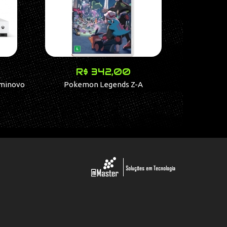
R$ 342,00
eminovo
Pokemon Legends Z-A
Jogo God Of