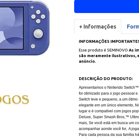
+ Informações
For
INFORMAÇÕES IMPORTANTES
Esse produto é SEMINOVO
As i
são meramente ilustrativos, 
anúncio.
DESCRIÇÃO DO PRODUTO:
Apresentamos o Nintendo Switch™ 
foi otimizado para o jogo pessoal e
Switch leve e pequeno, a um ótimo
elegante em um único elemento, Nin
lugar e é compatível com jogos po
Deluxe, Super Smash Bros,™ Ultima
mais, Se você está em busca um con
acompanhar aonde você for, A jogab
Para cada pessoa da sua família h