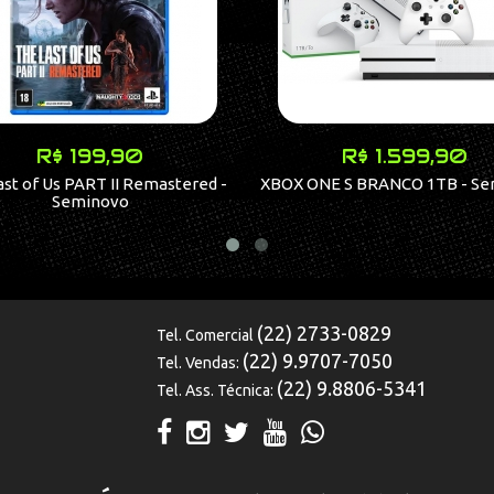
R$ 199,90
R$ 1.599,90
st of Us PART II Remastered -
XBOX ONE S BRANCO 1TB - S
Seminovo
(22) 2733-0829
Tel. Comercial
(22) 9.9707-7050
Tel. Vendas:
(22) 9.8806-5341
Tel. Ass. Técnica: