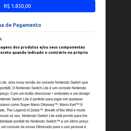
R$ 1.850,00
ma de Pagamento
:
magens dos produtos e/ou seus componentes
exceto quando indicado o contrário no próprio
Lite, uma nova versão do console Nintendo Switch que
 portátil, O Nintendo Switch Lite é um console Nintendo
 preço. Com um botão direcional + embutido e um design
tendo Switch Lite é perfeito para jogar em qualquer
pulares como Super Mario Odyssey™, Mario Kart™ 8
te, The Legend of Zelda™: Breath of the Wild e muito
sole só seu, Nintendo Switch Lite está pronto para lhe
ilidade portátil do Nintendo Switch™ a um ótimo preço
á um console da nossa Otimizado para o uso pessoal e