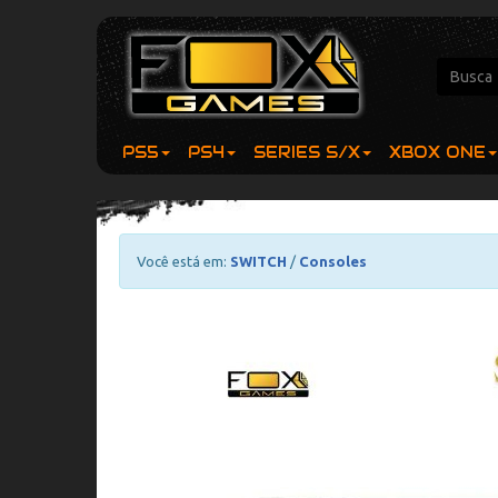
PS5
PS4
SERIES S/X
XBOX ONE
Você está em:
SWITCH
/
Consoles