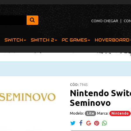
COMO CHEGAR
|
CO
SWITCH
SWITCH 2
PC GAMES
HOVERBOARD
CÓD:
7945
Nintendo Swit
Seminovo
Modelo:
Marca:
Lite
Nintendo