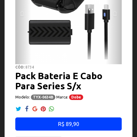
CÓD:
8734
Pack Bateria E Cabo
Para Series S/x
Modelo:
Marca:
TYX-0634B
Dobe
R$ 89,90